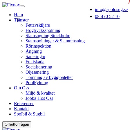
info@spolosug.se
Hem
08-470 52 10
Tjänster
Fettavskiljare
Högtrycksspolning
Slamsugning Stockholm
Stamspolningar & Stamrensning
Rörinspektion
Ångning
Saneringar
Fuktskada
Socialsanering
Oljesanering
Tömning av byggtoaletter
PoolFylning
Om Oss
Miljö & kvalitet
Jobba Hos Oss
Referenser
Kontakt
Spolbil & Sugbil
Offertförfrågan