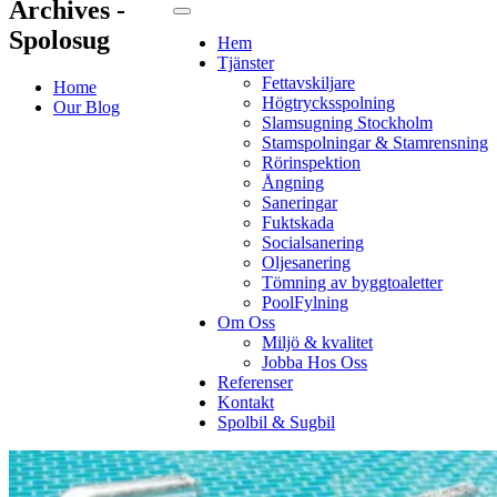
Archives -
Spolosug
Hem
Tjänster
Fettavskiljare
Home
Högtrycksspolning
Our Blog
Slamsugning Stockholm
Stamspolningar & Stamrensning
Rörinspektion
Ångning
Saneringar
Fuktskada
Socialsanering
Oljesanering
Tömning av byggtoaletter
PoolFylning
Om Oss
Miljö & kvalitet
Jobba Hos Oss
Referenser
Kontakt
Spolbil & Sugbil