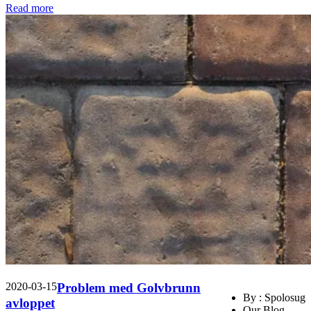
Read more
2020-03-15
Problem med Golvbrunn
By : Spolosug
avloppet
Our Blog