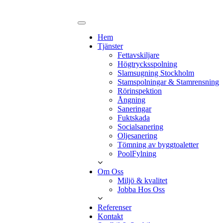
Hem
Tjänster
Fettavskiljare
Högtrycksspolning
Slamsugning Stockholm
Stamspolningar & Stamrensning
Rörinspektion
Ångning
Saneringar
Fuktskada
Socialsanering
Oljesanering
Tömning av byggtoaletter
PoolFylning
Om Oss
Miljö & kvalitet
Jobba Hos Oss
Referenser
Kontakt