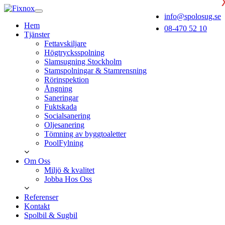
info@spolosug.se
Hem
08-470 52 10
Tjänster
Fettavskiljare
Högtrycksspolning
Slamsugning Stockholm
Stamspolningar & Stamrensning
Rörinspektion
Ångning
Saneringar
Fuktskada
Socialsanering
Oljesanering
Tömning av byggtoaletter
PoolFylning
Om Oss
Miljö & kvalitet
Jobba Hos Oss
Referenser
Kontakt
Spolbil & Sugbil