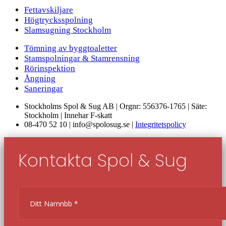
Fettavskiljare
Högtrycksspolning
Slamsugning Stockholm
Tömning av byggtoaletter
Stamspolningar & Stamrensning
Rörinspektion
Ångning
Saneringar
Stockholms Spol & Sug AB | Orgnr: 556376-1765 | Säte:
Stockholm | Innehar F-skatt
08-470 52 10 | info@spolosug.se |
Integritetspolicy
Kontakta Spol & Sug