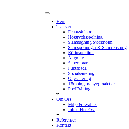
Hem
Tjänster
Fettavskiljare
Högtrycksspolning
Slamsugning Stockholm
Stamspolningar & Stamrensning
Rörinspektion
Ångning
Saneringar
Fuktskada
Socialsanering
Oljesanering
Tömning av byggtoaletter
PoolFylning
Om Oss
Miljö & kvalitet
Jobba Hos Oss
Referenser
Kontakt