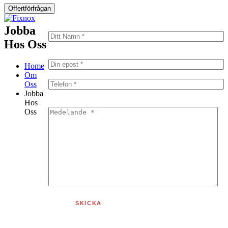
Offertförfrågan
Jobba
Hos Oss
Home
Om
Oss
Jobba
Hos
Oss