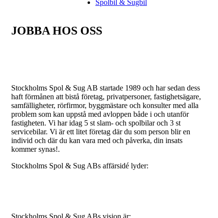
Spolbil & Sugbil
JOBBA HOS OSS
Företaget
Stockholms Spol & Sug AB startade 1989 och har sedan dess
haft förmånen att bistå företag, privatpersoner, fastighetsägare,
samfälligheter, rörfirmor, byggmästare och konsulter med alla
problem som kan uppstå med avloppen både i och utanför
fastigheten. Vi har idag 5 st slam- och spolbilar och 3 st
servicebilar. Vi är ett litet företag där du som person blir en
individ och där du kan vara med och påverka, din insats
kommer synas!.
Stockholms Spol & Sug ABs affärsidé lyder:
Att ligga steget före inom teknologi och utveckling för att
kunna erbjuda flexibla, tids- och kostnadseffektiva lösningar till
våra kunder.
Stockholms Spol & Sug ABs vision är: