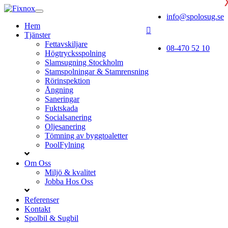
info@spolosug.se
Hem
Tjänster
Fettavskiljare
08-470 52 10
Högtrycksspolning
Slamsugning Stockholm
Stamspolningar & Stamrensning
Rörinspektion
Ångning
Saneringar
Fuktskada
Socialsanering
Oljesanering
Tömning av byggtoaletter
PoolFylning
Om Oss
Miljö & kvalitet
Jobba Hos Oss
Referenser
Kontakt
Spolbil & Sugbil