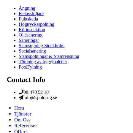
Ångning
Fettavskiljare
Fuktskada
Högtrycksspolning
Rörinspektion
Oljesanering
Saneringar
Slamsugning Stockholm
Socialsanering
Stamspolningar & Stamrensning
Tömning av byggtoaletter
PoolFylning
Contact Info
08-470 52 10
info@spolosug.se
Hem
Tjänster
Om Oss
Referenser
Offert