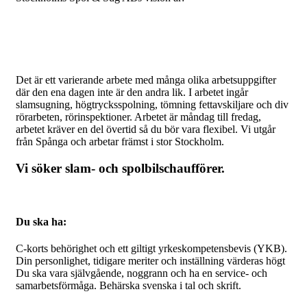
Att med innovation, engagemang och styrka vara med och
skapa revolutionerande teknologi.
Arbetet
Det är ett varierande arbete med många olika arbetsuppgifter
där den ena dagen inte är den andra lik. I arbetet ingår
slamsugning, högtrycksspolning, tömning fettavskiljare och div
rörarbeten, rörinspektioner. Arbetet är måndag till fredag,
arbetet kräver en del övertid så du bör vara flexibel. Vi utgår
från Spånga och arbetar främst i stor Stockholm.
Vi söker slam- och spolbilschaufförer.
Du ska ha:
C-korts behörighet och ett giltigt yrkeskompetensbevis (YKB).
Din personlighet, tidigare meriter och inställning värderas högt
Du ska vara självgående, noggrann och ha en service- och
samarbetsförmåga. Behärska svenska i tal och skrift.