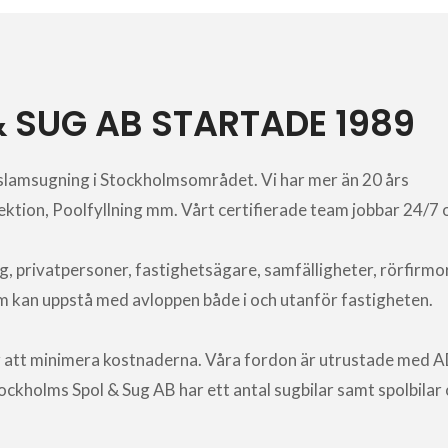
 SUG AB STARTADE 1989
h slamsugning i Stockholmsområdet. Vi har mer än 20 års
tion, Poolfyllning mm. Vårt certifierade team jobbar 24/7 oc
g, privatpersoner, fastighetsägare, samfälligheter, rörfirmor
 kan uppstå med avloppen både i och utanför fastigheten.
ör att minimera kostnaderna. Våra fordon är utrustade med A
kholms Spol & Sug AB har ett antal sugbilar samt spolbilar 