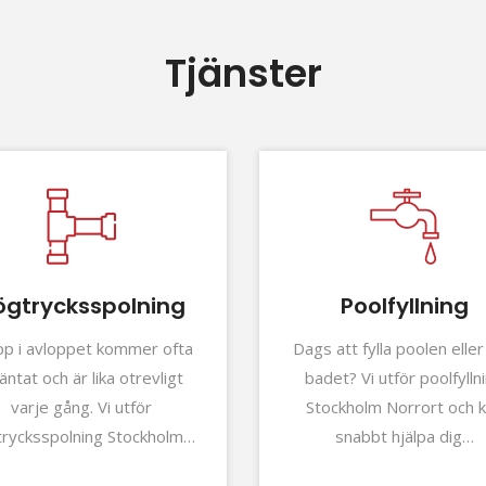
Tjänster
ögtrycksspolning
Poolfyllning
pp i avloppet kommer ofta
Dags att fylla poolen elle
äntat och är lika otrevligt
badet? Vi utför poolfylln
varje gång. Vi utför
Stockholm Norrort och 
trycksspolning Stockholm…
snabbt hjälpa dig…