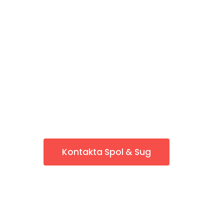
Rörinspektion
Poolfyllning
Stopp i Avlopp
Kontakta Spol & Sug