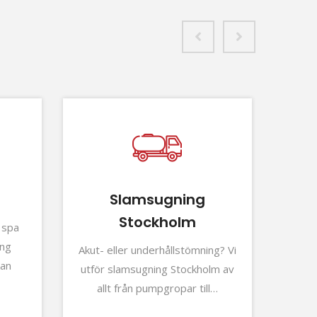
Slamsugning
Stockholm
r spa
Är n
ing
Akut- eller underhållstömning? Vi
kan
av
utför slamsugning Stockholm av
do
allt från pumpgropar till…