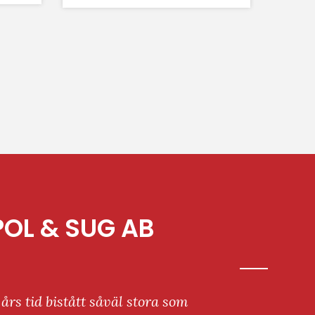
OL & SUG AB
års tid bistått såväl stora som