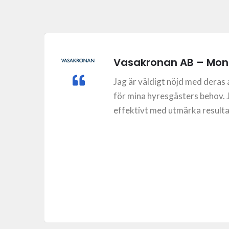
Vasakronan AB – Moni
der,
Jag är väldigt nöjd med deras 
.
för mina hyresgästers behov. 
om
effektivt med utmärka resultat
en