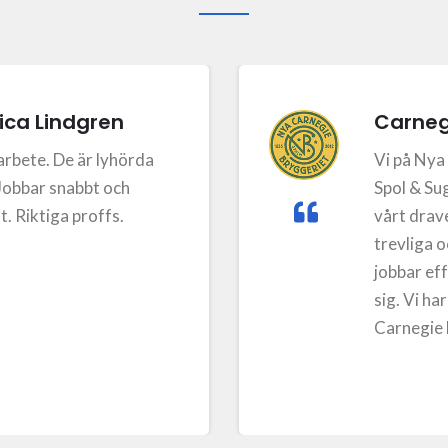
ca Lindgren
Carneg
arbete. De är lyhörda
Vi på Nya
Jobbar snabbt och
Spol & Sug
. Riktiga proffs.
vårt draver
trevliga o
jobbar eff
sig. Vi 
Carnegie 