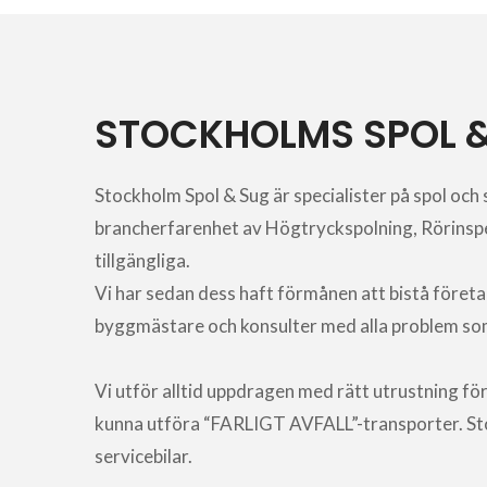
STOCKHOLMS SPOL &
Stockholm Spol & Sug är specialister på spol oc
brancherfarenhet av Högtryckspolning, Rörinspek
tillgängliga.
Vi har sedan dess haft förmånen att bistå företa
byggmästare och konsulter med alla problem som
Vi utför alltid uppdragen med rätt utrustning f
kunna utföra “FARLIGT AVFALL”-transporter. Stoc
servicebilar.