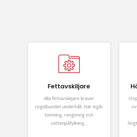
Fettavskiljare
H
 kan
Alla fettavskiljare kräver
Sto
net i
regelbundet underhåll. Här ingår
ov
Men när
tömning, rengöring och
vattenpåfyllning…
hög