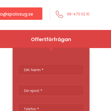
fo@spolosug.se
08-470 52 10
Offertförfrågan