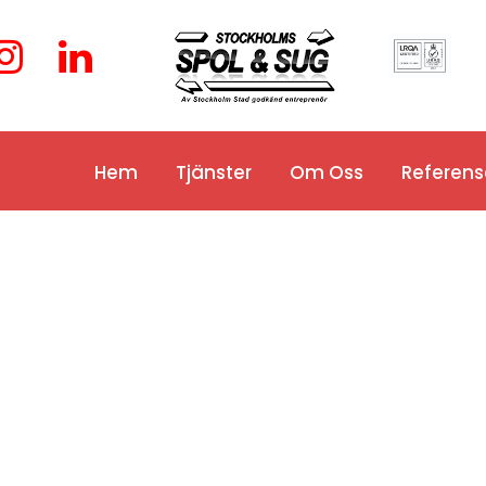
Hem
Tjänster
Om Oss
Referens
Slamsugning
Sanering