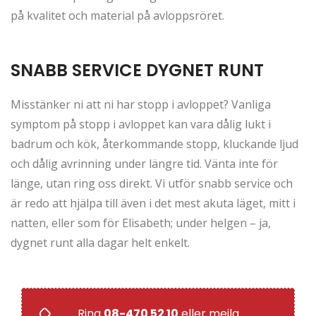
på kvalitet och material på avloppsröret.
SNABB SERVICE DYGNET RUNT
Misstänker ni att ni har stopp i avloppet? Vanliga
symptom på stopp i avloppet kan vara dålig lukt i
badrum och kök, återkommande stopp, kluckande ljud
och dålig avrinning under längre tid. Vänta inte för
länge, utan ring oss direkt. Vi utför snabb service och
är redo att hjälpa till även i det mest akuta läget, mitt i
natten, eller som för Elisabeth; under helgen – ja,
dygnet runt alla dagar helt enkelt.
Ring
08-470 52 10
eller mejla