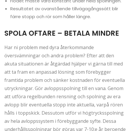
Flödet måste vara konstant under hela spolningen.
Resultatet av ovanstående tillvägagångssätt blir
färre stopp och rör som håller längre.
SPOLA OFTARE – BETALA MINDRE
Har ni problem med dyra återkommande
översvämningar och andra problem? Efter att den
akuta situationen är åtgärdad hjälper vi gärna till med
att ta fram en anpassad lösning som förebygger
framtida problem och sänker kostnaden för eventuella
utryckningar. Gör avloppsspolning till en vana. Genom
att utföra regelbunden rensning och spolning av era
avlopp blir eventuella stopp inte aktuella, varpå rören
hålls i toppskick. Dessutom utför vi högtrycksspolning
av hela avloppssystem i förebyggande syfte. Dessa
underhållsspolningar bör göras var 7-10:e år beroende