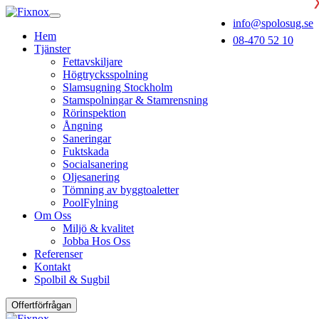
info@spolosug.se
Hem
08-470 52 10
Tjänster
Fettavskiljare
Högtrycksspolning
Slamsugning Stockholm
Stamspolningar & Stamrensning
Rörinspektion
Ångning
Saneringar
Fuktskada
Socialsanering
Oljesanering
Tömning av byggtoaletter
PoolFylning
Om Oss
Miljö & kvalitet
Jobba Hos Oss
Referenser
Kontakt
Spolbil & Sugbil
Offertförfrågan