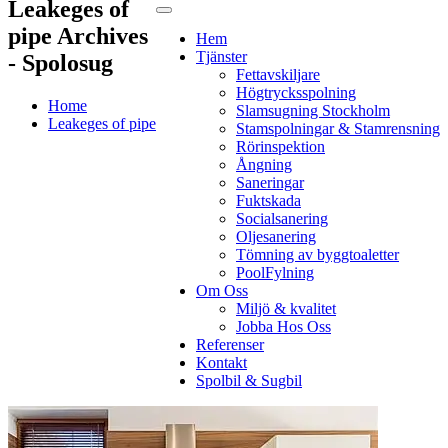
Leakeges of
pipe Archives
Hem
Tjänster
- Spolosug
Fettavskiljare
Högtrycksspolning
Home
Slamsugning Stockholm
Leakeges of pipe
Stamspolningar & Stamrensning
Rörinspektion
Ångning
Saneringar
Fuktskada
Socialsanering
Oljesanering
Tömning av byggtoaletter
PoolFylning
Om Oss
Miljö & kvalitet
Jobba Hos Oss
Referenser
Kontakt
Spolbil & Sugbil