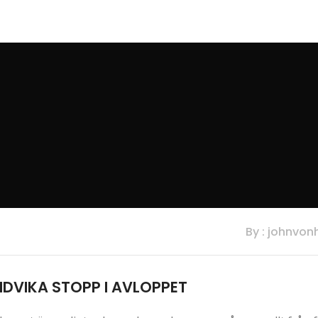
By : johnvon
NDVIKA STOPP I AVLOPPET