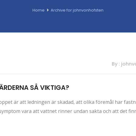
Home
Archive for johnvonhofsten
By : john
ÄRDERNA SÅ VIKTIGA?
ppet är att ledningen är skadad, att olika föremål har fastnat,
a symptom vara att vattnet rinner undan sakta och att det fi