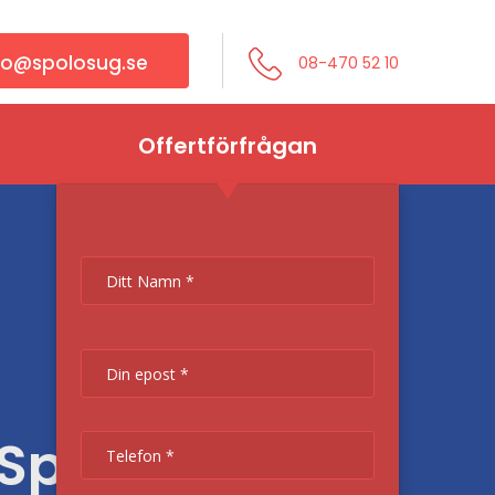
fo@spolosug.se
08-470 52 10
Offertförfrågan
 Spolosug