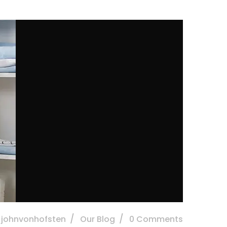
: johnvonhofsten
Our Blog
0 Comments