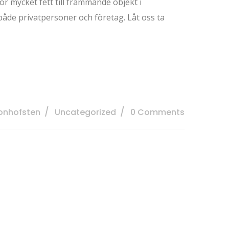
r mycket fett till främmande objekt i
både privatpersoner och företag. Låt oss ta
vonhofsten
Uncategorized
0 Comments