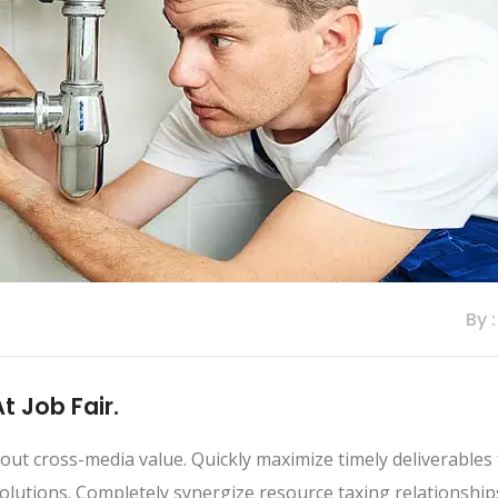
By 
 Job Fair.
out cross-media value. Quickly maximize timely deliverables
olutions. Completely synergize resource taxing relationship