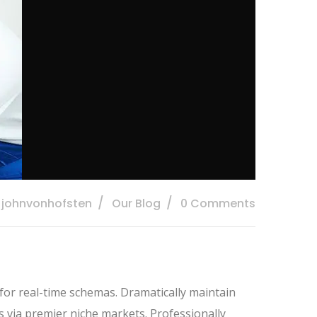
: johnvonhofsten
Our Blog
0 Comments
 for real-time schemas. Dramatically maintain
s via premier niche markets. Professionally