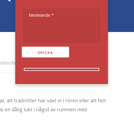
vonhofsten
Uncategorized
0 Comments
 att trädrötter har växt in i rören eller att fett
nns en dålig lukt i något av rummen med