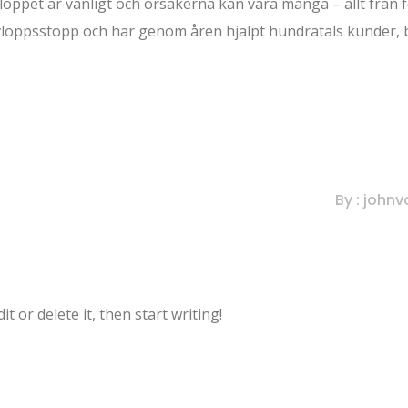
oppet är vanligt och orsakerna kan vara många – allt från fö
 avloppsstopp och har genom åren hjälpt hundratals kunder, 
By : john
t or delete it, then start writing!