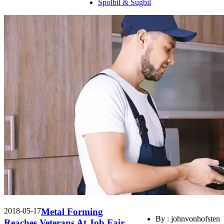
Spolbil & Sugbil
2018-05-17
Metal Forming
By : johnvonhofsten
Reaches Veterans At Job Fair.