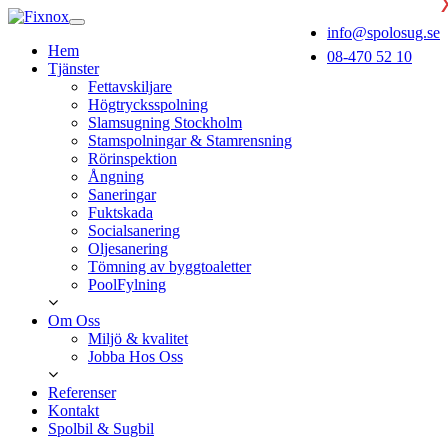
info@spolosug.se
Hem
08-470 52 10
Tjänster
Fettavskiljare
Högtrycksspolning
Slamsugning Stockholm
Stamspolningar & Stamrensning
Rörinspektion
Ångning
Saneringar
Fuktskada
Socialsanering
Oljesanering
Tömning av byggtoaletter
PoolFylning
Om Oss
Miljö & kvalitet
Jobba Hos Oss
Referenser
Kontakt
Spolbil & Sugbil