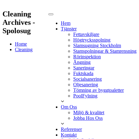
Cleaning
Archives -
Hem
Tjänster
Spolosug
Fettavskiljare
Högtrycksspolning
Home
Slamsugning Stockholm
Cleaning
Stamspolningar & Stamrensning
Rörinspektion
Ångning
Saneringar
Fuktskada
Socialsanering
Oljesanering
Tömning av byggtoaletter
PoolFylning
Om Oss
Miljö & kvalitet
Jobba Hos Oss
Referenser
Kontakt