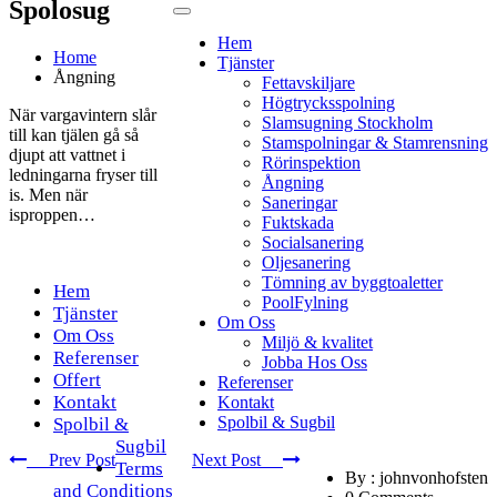
Spolosug
Hem
Home
Tjänster
Ångning
Fettavskiljare
Högtrycksspolning
När vargavintern slår
Slamsugning Stockholm
till kan tjälen gå så
Stamspolningar & Stamrensning
djupt att vattnet i
Rörinspektion
ledningarna fryser till
Ångning
is. Men när
Saneringar
isproppen…
Fuktskada
Socialsanering
Oljesanering
Tömning av byggtoaletter
Hem
PoolFylning
Tjänster
Om Oss
Om Oss
Miljö & kvalitet
Referenser
Jobba Hos Oss
Offert
Referenser
Kontakt
Kontakt
Spolbil & Sugbil
Spolbil &
Sugbil
Prev Post
Next Post
Terms
By : johnvonhofsten
and Conditions