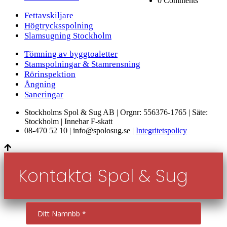
0 Comments
Fettavskiljare
Högtrycksspolning
Slamsugning Stockholm
Tömning av byggtoaletter
Stamspolningar & Stamrensning
Rörinspektion
Ångning
Saneringar
Stockholms Spol & Sug AB | Orgnr: 556376-1765 | Säte:
Stockholm | Innehar F-skatt
08-470 52 10 | info@spolosug.se |
Integritetspolicy
Kontakta Spol & Sug