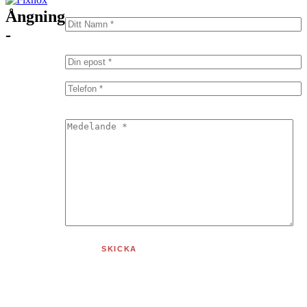
Ångning
-