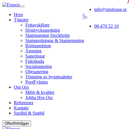
info@spolosug.se
Hem
Tjänster
Fettavskiljare
08-470 52 10
Högtrycksspolning
Slamsugning Stockholm
Stamspolningar & Stamrensning
Rörinspektion
Ångning
Saneringar
Fuktskada
Socialsanering
Oljesanering
Tömning av byggtoaletter
PoolFylning
Om Oss
Miljö & kvalitet
Jobba Hos Oss
Referenser
Kontakt
Spolbil & Sugbil
Offertförfrågan