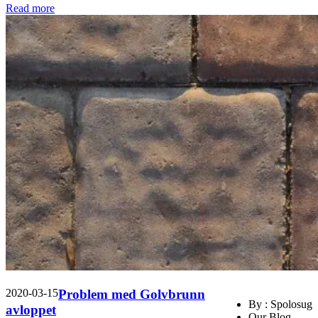
Read more
2020-03-15
Problem med Golvbrunn
By : Spolosug
avloppet
Our Blog