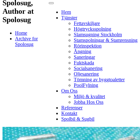
Spolosug,
Author at
Hem
Tjänster
Spolosug
Fettavskiljare
Högtrycksspolning
Home
Slamsugning Stockholm
Archive for
Stamspolningar & Stamrensning
Spolosug
Rörinspektion
Ångning
Saneringar
Fuktskada
Socialsanering
Oljesanering
Tömning av byggtoaletter
PoolFylning
Om Oss
Miljö & kvalitet
Jobba Hos Oss
Referenser
Kontakt
Spolbil & Sugbil