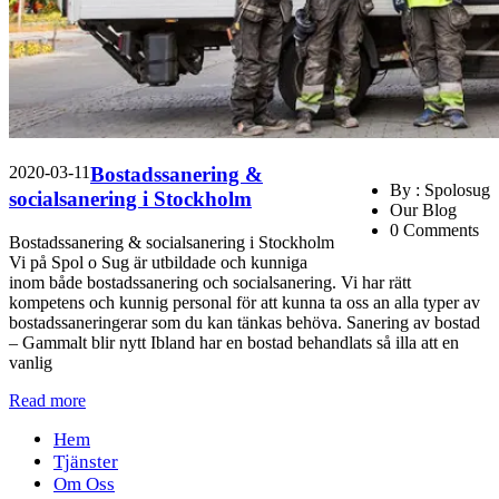
2020-03-11
Bostadssanering &
By : Spolosug
socialsanering i Stockholm
Our Blog
0 Comments
Bostadssanering & socialsanering i Stockholm
Vi på Spol o Sug är utbildade och kunniga
inom både bostadssanering och socialsanering. Vi har rätt
kompetens och kunnig personal för att kunna ta oss an alla typer av
bostadssaneringerar som du kan tänkas behöva. Sanering av bostad
– Gammalt blir nytt Ibland har en bostad behandlats så illa att en
vanlig
Read more
Hem
Tjänster
Om Oss