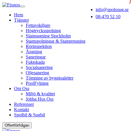
info@spolosug.se
Hem
08-470 52 10
Tjänster
Fettavskiljare
Högtrycksspolning
Slamsugning Stockholm
Stamspolningar & Stamrensning
Rörinspektion
Ångning
Saneringar
Fuktskada
Socialsanering
Oljesanering
Tömning av byggtoaletter
PoolFylning
Om Oss
Miljö & kvalitet
Jobba Hos Oss
Referenser
Kontakt
Spolbil & Sugbil
Offertförfrågan