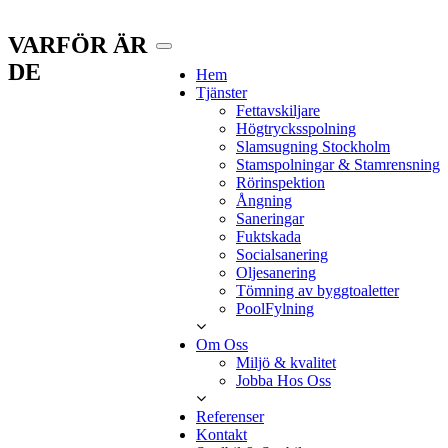
VARFÖR ÄR
DE
Hem
Tjänster
Fettavskiljare
Högtrycksspolning
Slamsugning Stockholm
Stamspolningar & Stamrensning
Rörinspektion
Ångning
Saneringar
Fuktskada
Socialsanering
Oljesanering
Tömning av byggtoaletter
PoolFylning
Om Oss
Miljö & kvalitet
Jobba Hos Oss
Referenser
Kontakt