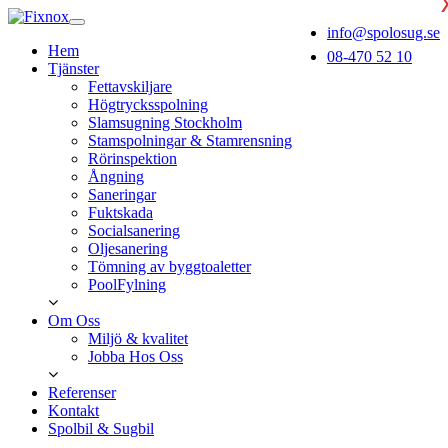
info@spolosug.se
Hem
08-470 52 10
Tjänster
Fettavskiljare
Högtrycksspolning
Slamsugning Stockholm
Stamspolningar & Stamrensning
Rörinspektion
Ångning
Saneringar
Fuktskada
Socialsanering
Oljesanering
Tömning av byggtoaletter
PoolFylning
Om Oss
Miljö & kvalitet
Jobba Hos Oss
Referenser
Kontakt
Spolbil & Sugbil