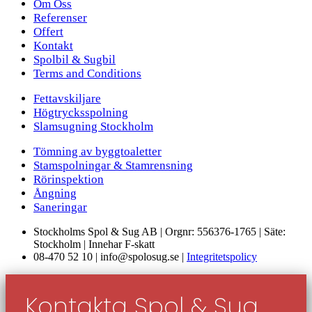
Om Oss
Referenser
Offert
Kontakt
Spolbil & Sugbil
Terms and Conditions
Fettavskiljare
Högtrycksspolning
Slamsugning Stockholm
Tömning av byggtoaletter
Stamspolningar & Stamrensning
Rörinspektion
Ångning
Saneringar
Stockholms Spol & Sug AB | Orgnr: 556376-1765 | Säte:
Stockholm | Innehar F-skatt
08-470 52 10 | info@spolosug.se |
Integritetspolicy
Kontakta Spol & Sug