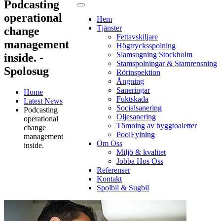
Podcasting
operational
Hem
Tjänster
change
Fettavskiljare
management
Högtrycksspolning
Slamsugning Stockholm
inside. -
Stamspolningar & Stamrensning
Spolosug
Rörinspektion
Ångning
Saneringar
Home
Fuktskada
Latest News
Socialsanering
Podcasting
Oljesanering
operational
Tömning av byggtoaletter
change
PoolFylning
management
Om Oss
inside.
Miljö & kvalitet
Jobba Hos Oss
Referenser
Kontakt
Spolbil & Sugbil