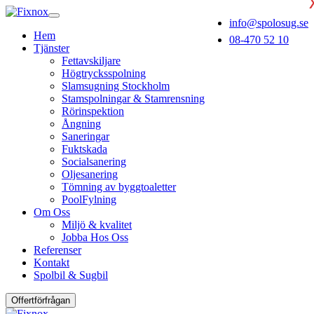
info@spolosug.se
Hem
08-470 52 10
Tjänster
Fettavskiljare
Högtrycksspolning
Slamsugning Stockholm
Stamspolningar & Stamrensning
Rörinspektion
Ångning
Saneringar
Fuktskada
Socialsanering
Oljesanering
Tömning av byggtoaletter
PoolFylning
Om Oss
Miljö & kvalitet
Jobba Hos Oss
Referenser
Kontakt
Spolbil & Sugbil
Offertförfrågan