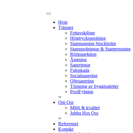
Hem
Tjänster
Fettavskiljare
Högtrycksspolning
Slamsugning Stockholm
Stamspolningar & Stamrensning
Rörinspektion
Ångning
Saneringar
Fuktskada
Socialsanering
Oljesanering
Tömning av byggtoaletter
PoolFylning
Om Oss
Miljö & kvalitet
Jobba Hos Oss
Referenser
Kontakt