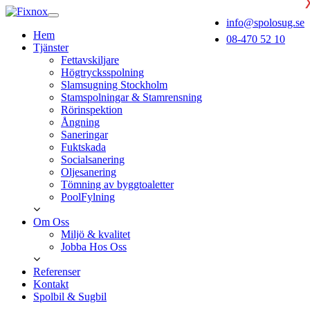
info@spolosug.se
Hem
08-470 52 10
Tjänster
Fettavskiljare
Högtrycksspolning
Slamsugning Stockholm
Stamspolningar & Stamrensning
Rörinspektion
Ångning
Saneringar
Fuktskada
Socialsanering
Oljesanering
Tömning av byggtoaletter
PoolFylning
Om Oss
Miljö & kvalitet
Jobba Hos Oss
Referenser
Kontakt
Spolbil & Sugbil