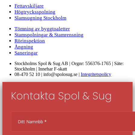
Fettavskiljare
Högtrycksspolning
Slamsugning Stockholm
Tömning av byggtoaletter
Stamspolningar & Stamrensning
Rörinspektion
Ångning
Saneringar
Stockholms Spol & Sug AB | Orgnr: 556376-1765 | Säte:
Stockholm | Innehar F-skatt
08-470 52 10 | info@spolosug.se |
Integritetspolicy
Kontakta Spol & Sug