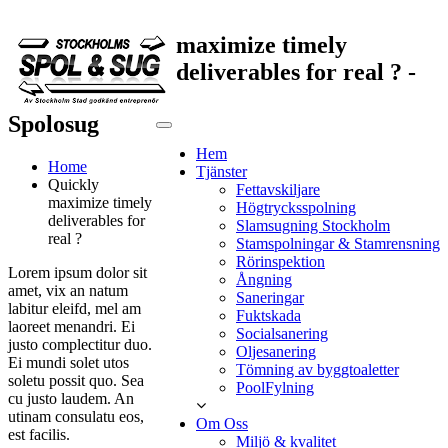
maximize timely
deliverables for real ? -
Spolosug
Hem
Home
Tjänster
Quickly
Fettavskiljare
maximize timely
Högtrycksspolning
deliverables for
Slamsugning Stockholm
real ?
Stamspolningar & Stamrensning
Rörinspektion
Lorem ipsum dolor sit
Ångning
amet, vix an natum
Saneringar
labitur eleifd, mel am
Fuktskada
laoreet menandri. Ei
Socialsanering
justo complectitur duo.
Oljesanering
Ei mundi solet utos
Tömning av byggtoaletter
soletu possit quo. Sea
PoolFylning
cu justo laudem. An
utinam consulatu eos,
Om Oss
est facilis.
Miljö & kvalitet