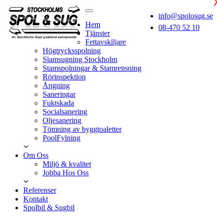
info@spolosug.se
Hem
08-470 52 10
Tjänster
Fettavskiljare
Högtrycksspolning
Slamsugning Stockholm
Stamspolningar & Stamrensning
Rörinspektion
Ångning
Saneringar
Fuktskada
Socialsanering
Oljesanering
Tömning av byggtoaletter
PoolFylning
Om Oss
Miljö & kvalitet
Jobba Hos Oss
Referenser
Kontakt
Spolbil & Sugbil