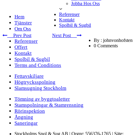
Jobba Hos Oss
Referenser
Hem
Kontakt
Tjänster
Spolbil & Sugbil
Om Oss
Prev Post
Next Post
By : johnvonhofsten
Referenser
0 Comments
Offert
Kontakt
Spolbil & Sugbil
Terms and Conditions
Fettavskiljare
Högtrycksspolning
Slamsugning Stockholm
Tömning av byggtoaletter
Stamspolningar & Stamrensning
Rörinspektion
Ångning
Saneringar
Stockholms Spol & Sug AB | Orgnr: 556376-1765 | Säte: