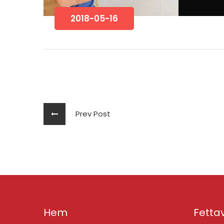
2018-05-16
Prev Post
Hem
Fettav