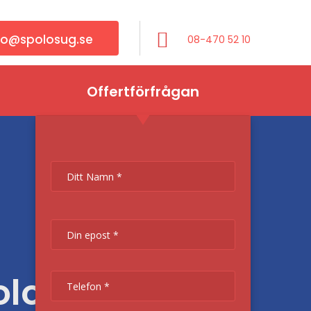
fo@spolosug.se
08-470 52 10
Offertförfrågan
olosug