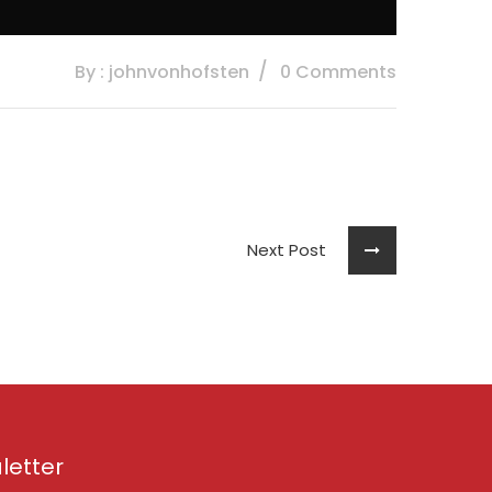
By : johnvonhofsten
0 Comments
Next Post
letter