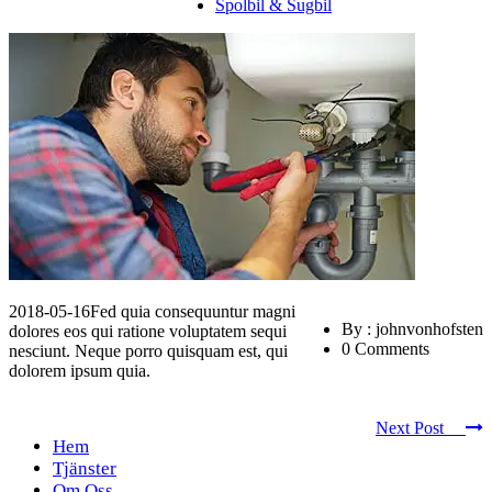
Spolbil & Sugbil
2018-05-16
Fed quia consequuntur magni
By : johnvonhofsten
dolores eos qui ratione voluptatem sequi
0 Comments
nesciunt. Neque porro quisquam est, qui
dolorem ipsum quia.
Next Post
Hem
Tjänster
Om Oss