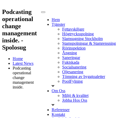
Podcasting
operational
Hem
Tjänster
change
Fettavskiljare
management
Högtrycksspolning
Slamsugning Stockholm
inside. -
Stamspolningar & Stamrensning
Spolosug
Rörinspektion
Ångning
Saneringar
Home
Fuktskada
Latest News
Socialsanering
Podcasting
Oljesanering
operational
Tömning av byggtoaletter
change
PoolFylning
management
inside.
Om Oss
Miljö & kvalitet
Jobba Hos Oss
Referenser
Kontakt