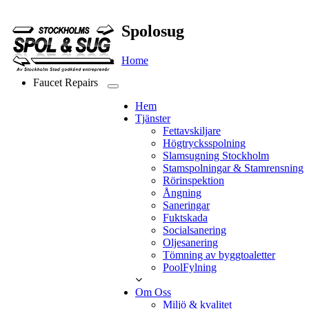
Spolosug
Home
Faucet Repairs
Hem
Tjänster
Fettavskiljare
Högtrycksspolning
Slamsugning Stockholm
Stamspolningar & Stamrensning
Rörinspektion
Ångning
Saneringar
Fuktskada
Socialsanering
Oljesanering
Tömning av byggtoaletter
PoolFylning
Om Oss
Miljö & kvalitet