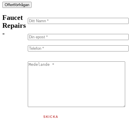
Offertförfrågan
Faucet
Repairs
-