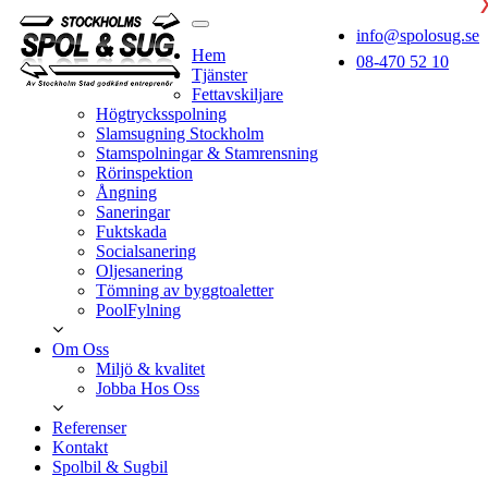
info@spolosug.se
Hem
08-470 52 10
Tjänster
Fettavskiljare
Högtrycksspolning
Slamsugning Stockholm
Stamspolningar & Stamrensning
Rörinspektion
Ångning
Saneringar
Fuktskada
Socialsanering
Oljesanering
Tömning av byggtoaletter
PoolFylning
Om Oss
Miljö & kvalitet
Jobba Hos Oss
Referenser
Kontakt
Spolbil & Sugbil